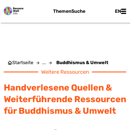
Zum Hauptinhalt springen
Main
Themen
Suche
EN
BUDDHISMUS & UMWELT
Startseite
...
Buddhismus & Umwelt
Weitere Ressourcen
Handverlesene Quellen &
Weiterführende Ressourcen
für Buddhismus & Umwelt