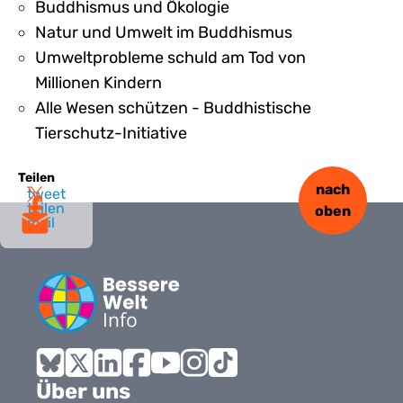
Buddhismus und Ökologie
Natur und Umwelt im Buddhismus
Umweltprobleme schuld am Tod von
Millionen Kindern
Alle Wesen schützen - Buddhistische
Tierschutz-Initiative
Teilen
nach
tweet
teilen
oben
mail
Bluesky
X
LinkedIn
Facebook
YouTube
Instagram
Tiktok
Über uns