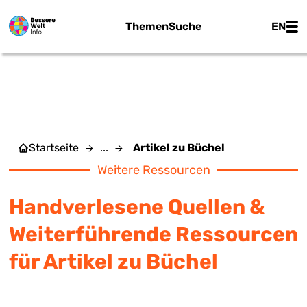
Zum Hauptinhalt springen
Main
Themen
Suche
EN
ARTIKEL ZU BÜCHEL
Startseite
...
Artikel zu Büchel
Weitere Ressourcen
Handverlesene Quellen &
Weiterführende Ressourcen
für Artikel zu Büchel