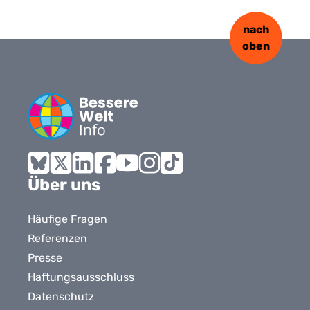
nach
oben
Bluesky
X
LinkedIn
Facebook
YouTube
Instagram
Tiktok
Über uns
Häufige Fragen
Referenzen
Presse
Haftungsausschluss
Datenschutz