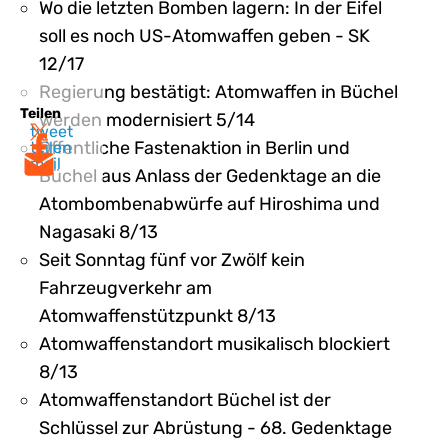
Wo die letzten Bomben lagern: In der Eifel
soll es noch US-Atomwaffen geben - SK
12/17
Regierung bestätigt: Atomwaffen in Büchel
Teilen
werden modernisiert 5/14
tweet
Öffentliche Fastenaktion in Berlin und
teilen
mail
Büchel aus Anlass der Gedenktage an die
Atombombenabwürfe auf Hiroshima und
Nagasaki 8/13
Seit Sonntag fünf vor Zwölf kein
Fahrzeugverkehr am
Atomwaffenstützpunkt 8/13
Atomwaffenstandort musikalisch blockiert
8/13
Atomwaffenstandort Büchel ist der
Schlüssel zur Abrüstung - 68. Gedenktage