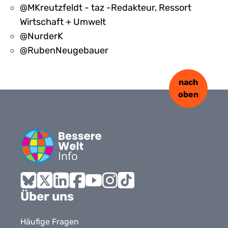
@MKreutzfeldt - taz -Redakteur, Ressort
Wirtschaft + Umwelt
@NurderK
@RubenNeugebauer
nach
oben
Bluesky
X
LinkedIn
Facebook
YouTube
Instagram
Tiktok
Über uns
Häufige Fragen