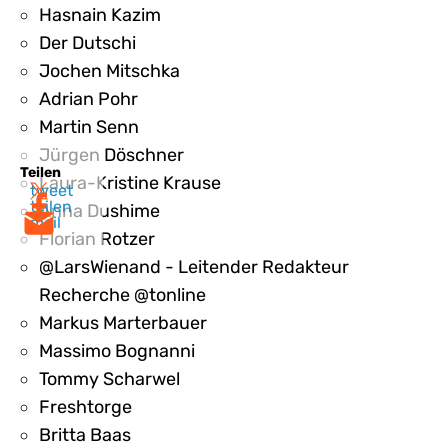
Hasnain Kazim
Der Dutschi
Jochen Mitschka
Adrian Pohr
Martin Senn
Jürgen Döschner
Teilen
Laura-Kristine Krause
tweet
teilen
Anna Dushime
mail
Florian Rotzer
@LarsWienand - Leitender Redakteur
Recherche @tonline
Markus Marterbauer
Massimo Bognanni
Tommy Scharwel
Freshtorge
Britta Baas