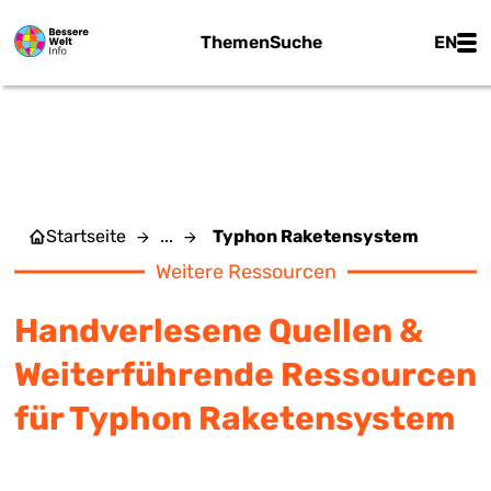
Zum Hauptinhalt springen
Main
Themen
Suche
EN
TYPHON RAKETENSYSTEM
Startseite
...
Typhon Raketensystem
Weitere Ressourcen
Handverlesene Quellen &
Weiterführende Ressourcen
für Typhon Raketensystem