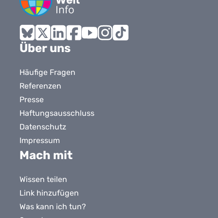
Bluesky
X
LinkedIn
Facebook
YouTube
Instagram
Tiktok
Über uns
Häufige Fragen
Referenzen
Presse
Haftungsausschluss
Datenschutz
Impressum
Mach mit
Wissen teilen
Link hinzufügen
Was kann ich tun?