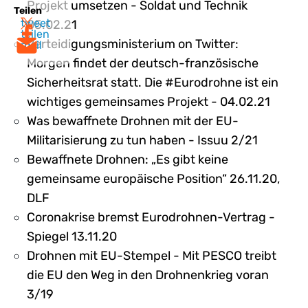
Projekt umsetzen - Soldat und Technik
Teilen
tweet
05.02.21
teilen
Verteidigungsministerium on Twitter:
mail
Morgen findet der deutsch-französische
Sicherheitsrat statt. Die #Eurodrohne ist ein
wichtiges gemeinsames Projekt - 04.02.21
Was bewaffnete Drohnen mit der EU-
Militarisierung zu tun haben - Issuu 2/21
Bewaffnete Drohnen: „Es gibt keine
gemeinsame europäische Position“ 26.11.20,
DLF
Coronakrise bremst Eurodrohnen-Vertrag -
Spiegel 13.11.20
Drohnen mit EU-Stempel - Mit PESCO treibt
die EU den Weg in den Drohnenkrieg voran
3/19