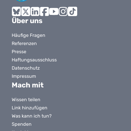
Bluesky
X
LinkedIn
Facebook
YouTube
Instagram
Tiktok
Über uns
Häufige Fragen
Referenzen
Presse
Haftungsausschluss
Datenschutz
Impressum
Mach mit
Wissen teilen
Link hinzufügen
Was kann ich tun?
Spenden