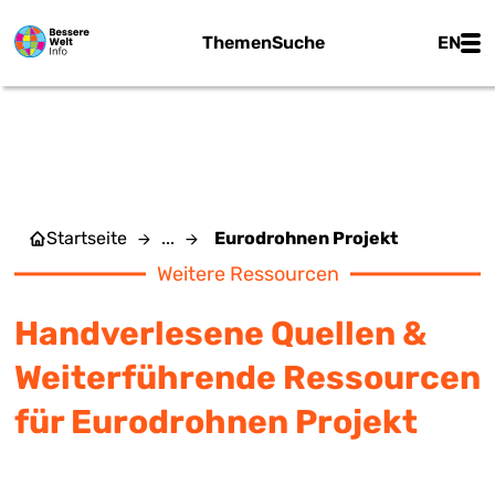
Zum Hauptinhalt springen
Main
Themen
Suche
EN
EURODROHNEN PROJEKT
Startseite
...
Eurodrohnen Projekt
Weitere Ressourcen
Handverlesene Quellen &
Weiterführende Ressourcen
für Eurodrohnen Projekt