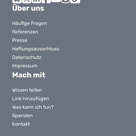
Bluesky
X
LinkedIn
Facebook
YouTube
Instagram
Tiktok
Über uns
Häufige Fragen
Referenzen
Presse
Haftungsausschluss
Datenschutz
Impressum
Mach mit
Wissen teilen
Link hinzufügen
Was kann ich tun?
Spenden
Kontakt