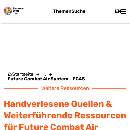
Zum Hauptinhalt springen
Main
Themen
Suche
EN
FUTURE COMBAT AIR
SYSTEM - FCAS
Startseite
...
Future Combat Air System - FCAS
Weitere Ressourcen
Handverlesene Quellen &
Weiterführende Ressourcen
für Future Combat Air