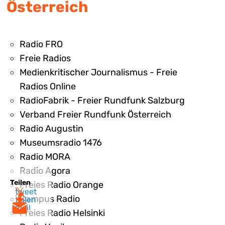
Österreich
Radio FRO
Freie Radios
Medienkritischer Journalismus - Freie
Radios Online
RadioFabrik - Freier Rundfunk Salzburg
Verband Freier Rundfunk Österreich
Radio Augustin
Museumsradio 1476
Radio MORA
Radio Agora
Teilen
Freies Radio Orange
tweet
Campus Radio
teilen
mail
Freies Radio Helsinki