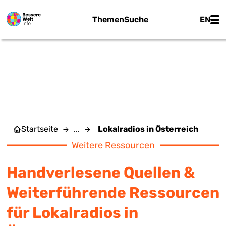
Zum Hauptinhalt springen
Main
Themen
Suche
EN
LOKALRADIOS IN
ÖSTERREICH
Startseite
...
Lokalradios in Österreich
Weitere Ressourcen
Handverlesene Quellen &
Weiterführende Ressourcen
für Lokalradios in