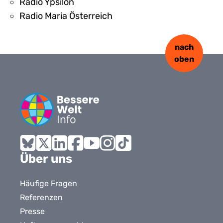
Radio Ypsilon
Radio Maria Österreich
nach
oben
Bluesky
X
LinkedIn
Facebook
YouTube
Instagram
Tiktok
Über uns
Häufige Fragen
Referenzen
Presse