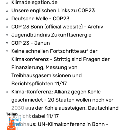
Klimadelegation.de
Unsere englischen Links zu COP23
Deutsche Welle - COP23
COP 23 Bonn (official website) - Archiv
Jugendbündnis Zukunftsenergie
COP 23 - Janun
Keine schnellen Fortschritte auf der
Klimakonferenz - Strittig sind Fragen der
Finanzierung, Messung von
Treibhausgasemissionen und
Berichtspflichten 11/17
Klima-Konferenz: Allianz gegen Kohle
geschmiedet - 20 Staaten wollen noch vor
2030 aus der Kohle aussteigen. Deutschland
Teilen
ist nicht dabei 11/17
tweet
Treibhaus: UN-Klimakonferenz in Bonn -
teilen
mail