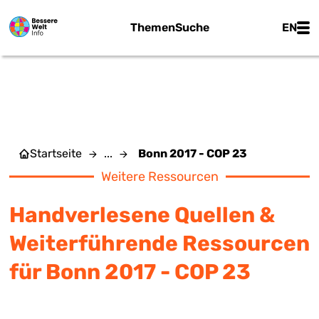
Zum Hauptinhalt springen
Main
Themen
Suche
EN
BONN 2017 - COP 23
Startseite
...
Bonn 2017 - COP 23
Weitere Ressourcen
Handverlesene Quellen &
Weiterführende Ressourcen
für Bonn 2017 - COP 23