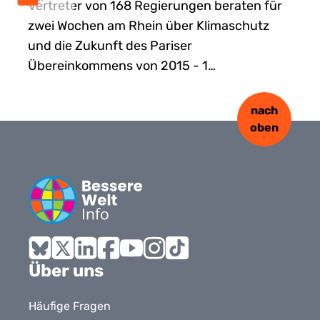
Vertreter von 168 Regierungen beraten für
zwei Wochen am Rhein über Klimaschutz
und die Zukunft des Pariser
Übereinkommens von 2015 - 1…
nach
oben
Bluesky
X
LinkedIn
Facebook
YouTube
Instagram
Tiktok
Über uns
Häufige Fragen