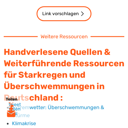
Link vorschlagen
Weitere Ressourcen
Handverlesene Quellen &
Weiterführende Ressourcen
für Starkregen und
Überschwemmungen in
Deutschland :
Teilen
tweet
Extremwetter: Überschwemmungen &
teilen
mail
Stürme
Klimakrise