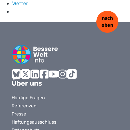
Wetter
nach
oben
Bluesky
X
LinkedIn
Facebook
YouTube
Instagram
Tiktok
Über uns
Häufige Fragen
Referenzen
Presse
Haftungsausschluss