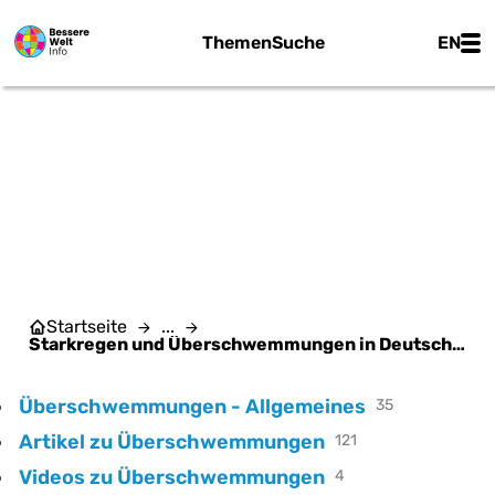
Zum Hauptinhalt springen
Main
Themen
Suche
EN
STARKREGEN UND
ÜBERSCHWEMMUNGEN IN
DEUTSCHLAND
Startseite
...
Starkregen und Überschwemmungen in Deutschland
Überschwemmungen - Allgemeines
35
Artikel zu Überschwemmungen
121
Videos zu Überschwemmungen
4