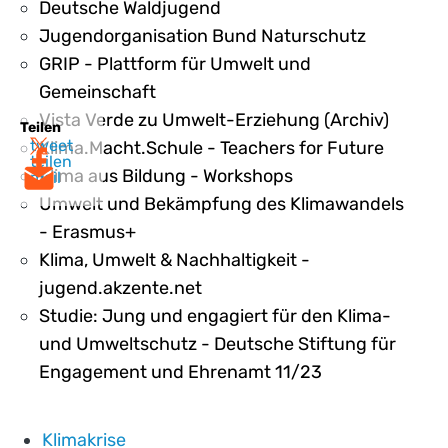
Deutsche Waldjugend
Jugendorganisation Bund Naturschutz
GRIP - Plattform für Umwelt und
Gemeinschaft
Vista Verde zu Umwelt-Erziehung (Archiv)
Teilen
tweet
Klima.Macht.Schule - Teachers for Future
teilen
Klima aus Bildung - Workshops
mail
Umwelt und Bekämpfung des Klimawandels
- Erasmus+
Klima, Umwelt & Nachhaltigkeit -
jugend.akzente.net
Studie: Jung und engagiert für den Klima-
und Umweltschutz - Deutsche Stiftung für
Engagement und Ehrenamt 11/23
Klimakrise