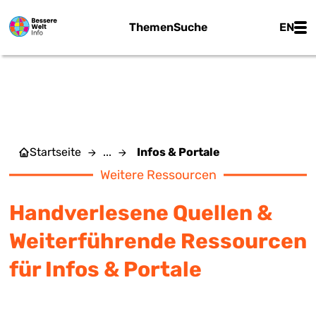
Zum Hauptinhalt springen
Main
Themen
Suche
EN
INFOS & PORTALE
Startseite
...
Infos & Portale
Weitere Ressourcen
Handverlesene Quellen &
Weiterführende Ressourcen
für Infos & Portale