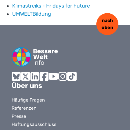
Klimastreiks - Fridays for Future
UMWELTBildung
nach
oben
Bluesky
X
LinkedIn
Facebook
YouTube
Instagram
Tiktok
Über uns
Häufige Fragen
Referenzen
Presse
Haftungsausschluss