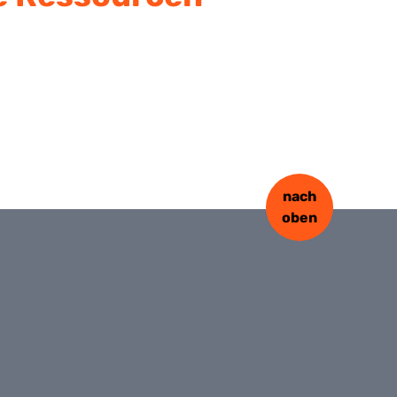
nach
oben