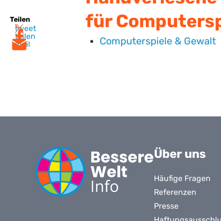
für Computersp
Teilen
tweet
teilen
Computerspiele & Gewalt
mail
Über uns
Häufige Fragen
Referenzen
Presse
Haftungsausschl