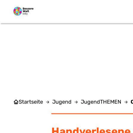
Zum Hauptinhalt springen
C
Startseite
Jugend
JugendTHEMEN
Handverlesene 