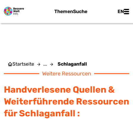
Zum Hauptinhalt springen
Main
Themen
Suche
EN
SCHLAGANFALL
Startseite
...
Schlaganfall
Weitere Ressourcen
Handverlesene Quellen &
Weiterführende Ressourcen
für Schlaganfall :