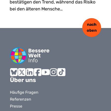
bestätigen den Trend, während das Risiko
bei den älteren Mensche…
nach
oben
Bluesky
X
LinkedIn
Facebook
YouTube
Instagram
Tiktok
Über uns
Häufige Fragen
Referenzen
Presse