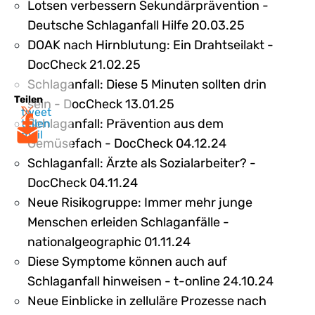
Lotsen verbessern Sekundärprävention -
Deutsche Schlaganfall Hilfe 20.03.25
DOAK nach Hirnblutung: Ein Drahtseilakt -
DocCheck 21.02.25
Schlaganfall: Diese 5 Minuten sollten drin
Teilen
sein - DocCheck 13.01.25
tweet
Schlaganfall: Prävention aus dem
teilen
mail
Gemüsefach - DocCheck 04.12.24
Schlaganfall: Ärzte als Sozialarbeiter? -
DocCheck 04.11.24
Neue Risikogruppe: Immer mehr junge
Menschen erleiden Schlaganfälle -
nationalgeographic 01.11.24
Diese Symptome können auch auf
Schlaganfall hinweisen - t-online 24.10.24
Neue Einblicke in zelluläre Prozesse nach