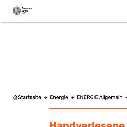
Zum Hauptinhalt springen
GEM
Startseite
Energie
ENERGIE Allgemein
Handverlesene 