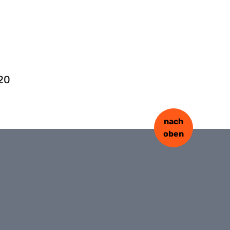
/20
nach
oben