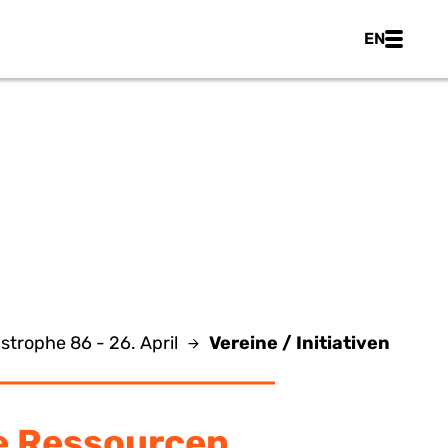
Main nav
EN
IVEN
rophe 86 - 26. April
Vereine / Initiativen
e Ressourcen