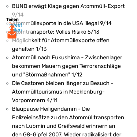
BUND erwägt Klage gegen Atommüll-Export
9/14
Teilen
Atommüllexporte in die USA illegal 9/14
tweet
teilen
Atomtransporte: Volles Risiko 5/13
mail
Möglichkeit für Atommüllexporte offen
gehalten 1/13
Atommüll nach Fukushima - Zwischenlager
bekommen Mauern gegen Terroranschläge
und "Störmaßnahmen" 1/12
Die Castoren bleiben länger zu Besuch -
Atommülltourismus in Mecklenburg-
Vorpommern 4/11
Blaupause Heiligendamm - Die
Polizeieinsätze zu den Atommülltransporten
nach Lubmin und Greifswald erinnern an
den G8-Gipfel 2007. Wieder radikalisiert der