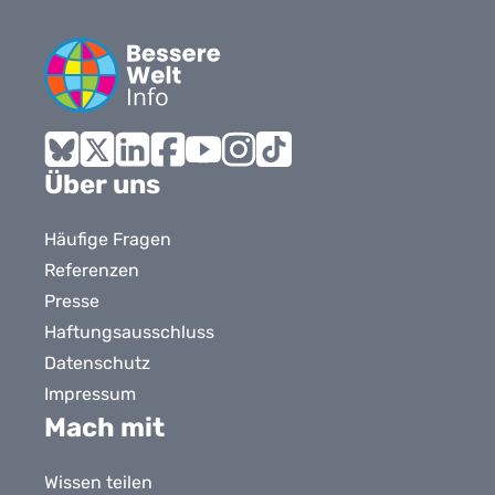
Bluesky
X
LinkedIn
Facebook
YouTube
Instagram
Tiktok
Über uns
Häufige Fragen
Referenzen
Presse
Haftungsausschluss
Datenschutz
Impressum
Mach mit
Wissen teilen