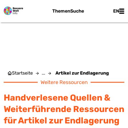
Zum Hauptinhalt springen
Main
Themen
Suche
EN
ARTIKEL ZUR
ENDLAGERUNG
Startseite
...
Artikel zur Endlagerung
Weitere Ressourcen
Handverlesene Quellen &
Weiterführende Ressourcen
für Artikel zur Endlagerung