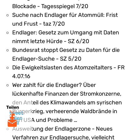
Blockade - Tagesspiegel 7/20
Suche nach Endlager für Atommüll: Frist
und Frust - taz 7/20
Endlager: Gesetz zum Umgang mit Daten
nimmt letzte Hürde - SZ 6/20
Bundesrat stoppt Gesetz zu Daten für die
Endlager-Suche - SZ 5/20
Die Ewigkeitslasten des Atomzeitalters - FR
4.07.16
Wer zahlt für die Endlager? Über
lückenhafte Finanzen der Stromkonzerne,
den Anteil des Klimawandels am syrischen
Teilen
Bürgerkrieg, verheerende Waldbrände in
tweet
teilen
den USA und Probleme …
mail
Ausweitung der Endlagerzone - Neues
Verfahren zur Endlagersuche, vielleicht