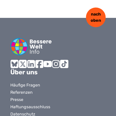
nach
oben
Bluesky
X
LinkedIn
Facebook
YouTube
Instagram
Tiktok
Über uns
Häufige Fragen
Referenzen
Presse
Haftungsausschluss
Datenschutz