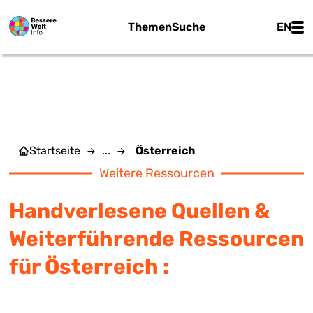
Zum Hauptinhalt springen
Main
Themen
Suche
EN
ÖSTERREICH
Startseite
...
Österreich
Weitere Ressourcen
Handverlesene Quellen &
Weiterführende Ressourcen
für Österreich :