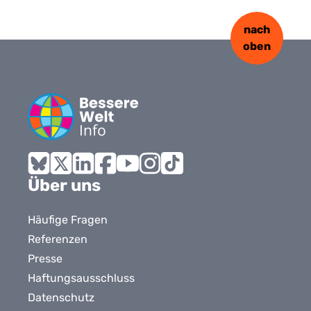
nach
oben
Bluesky
X
LinkedIn
Facebook
YouTube
Instagram
Tiktok
Über uns
Häufige Fragen
Referenzen
Presse
Haftungsausschluss
Datenschutz