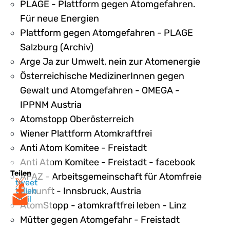
PLAGE - Plattform gegen Atomgefahren.
Für neue Energien
Plattform gegen Atomgefahren - PLAGE
Salzburg (Archiv)
Arge Ja zur Umwelt, nein zur Atomenergie
Österreichische MedizinerInnen gegen
Gewalt und Atomgefahren - OMEGA -
IPPNM Austria
Atomstopp Oberösterreich
Wiener Plattform Atomkraftfrei
Anti Atom Komitee - Freistadt
Anti Atom Komitee - Freistadt - facebook
Teilen
AFAZ - Arbeitsgemeinschaft für Atomfreie
tweet
Zukunft - Innsbruck, Austria
teilen
mail
AtomStopp - atomkraftfrei leben - Linz
Mütter gegen Atomgefahr - Freistadt