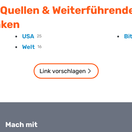
Quellen & Weiterführend
nken
USA
Bi
25
Welt
16
Link vorschlagen
Mach mit