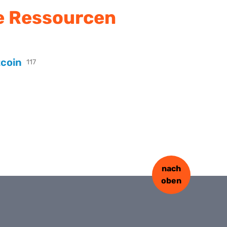
e Ressourcen
tcoin
117
nach
oben