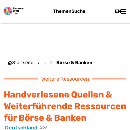
Zum Hauptinhalt springen
Main
Themen
Suche
EN
BÖRSE & BANKEN
Startseite
...
Börse & Banken
Weitere Ressourcen
Handverlesene Quellen &
Weiterführende Ressourcen
für Börse & Banken
Deutschland
269