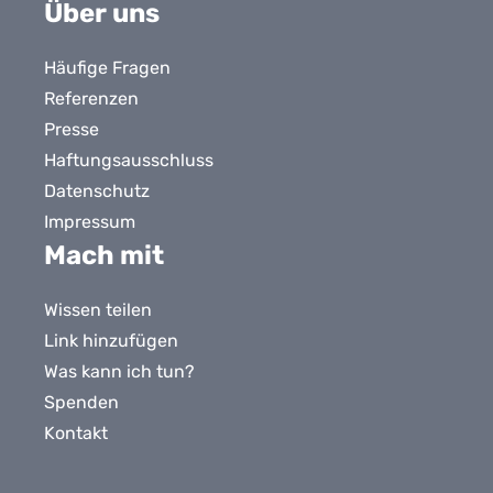
Bluesky
X
LinkedIn
Facebook
YouTube
Instagram
Tiktok
Über uns
Häufige Fragen
Referenzen
Presse
Haftungsausschluss
Datenschutz
Impressum
Mach mit
Wissen teilen
Link hinzufügen
Was kann ich tun?
Spenden
Kontakt