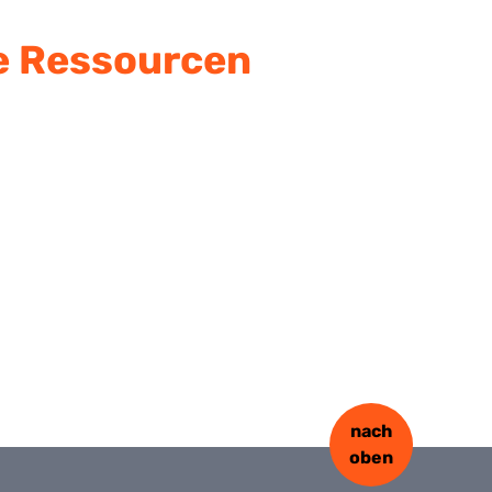
e Ressourcen
nach
oben